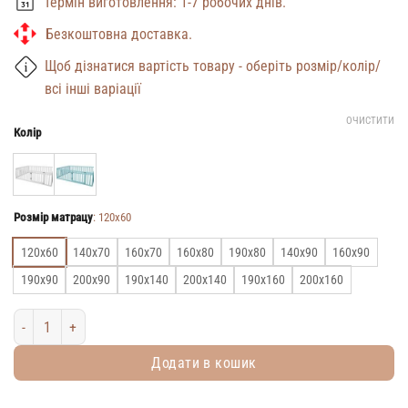
Термін виготовлення: 1-7 робочих днів.
Безкоштовна доставка.
Щоб дізнатися вартість товару - оберіть розмір/колір/
всі інші варіації
ОЧИСТИТИ
Колір
Розмір матрацу
:
120х60
120х60
140х70
160х70
160х80
190х80
140х90
160х90
190х90
200х90
190х140
200х140
190х160
200х160
Дитячий манеж-ліжко Монтессорі Модель 6.2/19 кількість
Додати в кошик