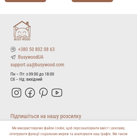
Цей
Цей
товар
товар
має
має
кілька
кілька
варіантів.
варіантів.
Параметри
Параметри
можна
можна
+380 50 802 08 63
вибрати
вибрати
на
на
BusywoodUA
сторінці
сторінці
support.ua@busywood.com
товару
товару
Пн – Пт: з 09:00 до 18:00
Сб – Нд: вихідний
Підпишіться на нашу розсилку
Ми використовуємо файли cookie, щоб персоналізувати вміст і рекламу,
інтегрувати функції соціальних мереж та аналізувати наш трафік. Ми також