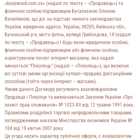
«busywood.com.ua» (надалі по тексту – «Продавець») та
фізичною особою-підприємцем Бусалаєвою Оленою
Василівною, що діє на підставі чинного законодавства
України, юридична адреса: Україна, 08205, Київська обл.,
Бучанський р-н, місто Ірпінь, вулиця Грибоєдова, 14 (надалі
по тексту – «Продавець») і будь-якою юридичною особою,
фізичною особою-підприємцем або фізичною особою,
користувачем послуг інтернет-магазину, яка надалі
іменується “Покупець” (надалі – «Покупець»), що включає
всі суттєві умови організації купівлі–продажу дистанційним
способом (тобто через Інтернет – магазин).
Умови даного Договору регулюють взаємовідносини
Продавця і Покупця та визначаються Законом України «Про
захист прав споживачів» № 1023-XII від 12 травня 1991 року,
Правилами роздрібної торгівлі непродовольчими товарами,
затвердженими наказом Міністерства економіки України №
104 від 19 квітня 2007 року.
Ця угода носить характер публічної оферти, є еквівалентом