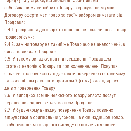
порядку та у строки, встановлені гарантійними
зобов’язаннями виробника Товару, з врахуванням умов
Договору-оферти має право за своїм вибором вимагати від
Продавця:
9.4.1. розірвання договору та повернення сплаченої за Товар
грошової суми;
9.4.2. заміни товару на такий же Товар або на аналогічний, з
числа наявних у Продавця.
9.5. У такому випадку, при підтвердженні Продавцем
істотних недоліків Товару та при волевиявленні Покупця,
сплачені грошові кошти підлягають поверненню останньому
на вказані ним реквізити протягом 7 (семи) календарних
днів з повернення Товару.
9.6. У випадках заміни неякісного Товару оплата послуг
перевізника здійснюється коштом Продавця.
9.7. У будь-якому випадку повернення Товару повинно
відбуватися в оригінальній упаковці, в якій надійшов Товар,
із збереженням товарного вигляду і споживчих якостей