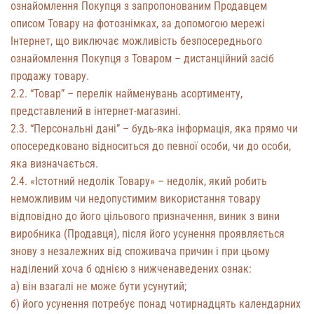
ознайомлення Покупця з запропонованим Продавцем
описом Товару на фотознімках, за допомогою мережі
Інтернет, що виключає можливість безпосереднього
ознайомлення Покупця з Товаром – дистанційний засіб
продажу товару.
2.2. “Товар” – перелік найменувань асортименту,
представлений в інтернет-магазині.
2.3. “Персональні дані” – будь-яка інформація, яка прямо чи
опосередковано відноситься до певної особи, чи до особи,
яка визначається.
2.4. «Істотний недолік Товару» – недолік, який робить
неможливим чи недопустимим використання товару
відповідно до його цільового призначення, виник з вини
виробника (Продавця), після його усунення проявляється
знову з незалежних від споживача причин і при цьому
наділений хоча б однією з нижченаведених ознак:
а) він взагалі не може бути усунутий;
б) його усунення потребує понад чотирнадцять календарних