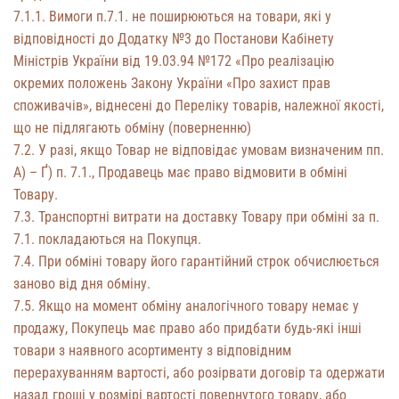
7.1.1. Вимоги п.7.1. не поширюються на товари, які у
відповідності до Додатку №3 до Постанови Кабінету
Міністрів України від 19.03.94 №172 «Про реалізацію
окремих положень Закону України «Про захист прав
споживачів», віднесені до Переліку товарів, належної якості,
що не підлягають обміну (поверненню)
7.2. У разі, якщо Товар не відповідає умовам визначеним пп.
А) – Ґ) п. 7.1., Продавець має право відмовити в обміні
Товару.
7.3. Транспортні витрати на доставку Товару при обміні за п.
7.1. покладаються на Покупця.
7.4. При обміні товару його гарантійний строк обчислюється
заново від дня обміну.
7.5. Якщо на момент обміну аналогічного товару немає у
продажу, Покупець має право або придбати будь-які інші
товари з наявного асортименту з відповідним
перерахуванням вартості, або розірвати договір та одержати
назад гроші у розмірі вартості повернутого товару, або