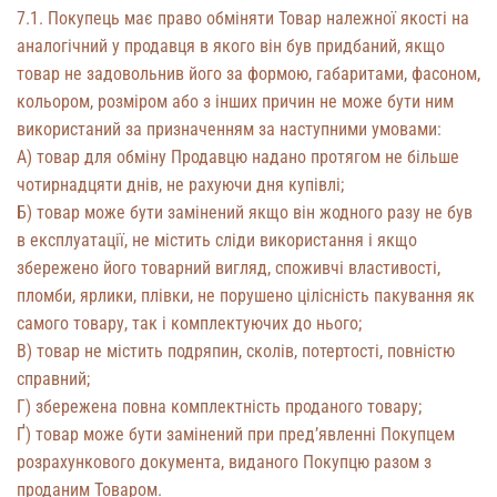
7.1. Покупець має право обміняти Товар належної якості на
аналогічний у продавця в якого він був придбаний, якщо
товар не задовольнив його за формою, габаритами, фасоном,
кольором, розміром або з інших причин не може бути ним
використаний за призначенням за наступними умовами:
А) товар для обміну Продавцю надано протягом не більше
чотирнадцяти днів, не рахуючи дня купівлі;
Б) товар може бути замінений якщо він жодного разу не був
в експлуатації, не містить сліди використання і якщо
збережено його товарний вигляд, споживчі властивості,
пломби, ярлики, плівки, не порушено цілісність пакування як
самого товару, так і комплектуючих до нього;
В) товар не містить подряпин, сколів, потертості, повністю
справний;
Г) збережена повна комплектність проданого товару;
Ґ) товар може бути замінений при пред’явленні Покупцем
розрахункового документа, виданого Покупцю разом з
проданим Товаром.