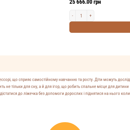
25 666.00
грн
Дитячий манеж-дім Монтессорі Моде
ессорі, що сприяє самостійному навчанню та росту. Діти можуть дослі
 не тільки для сну, а й для ігор, що робить спальне місце для дитини 
істатися до ліжечка без допомоги дорослих і піднятися на нього коли