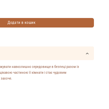
ль 6/17 Білий колір кількість
Додати в кошик
джувати навколишнє середовище в безпеці разом із
цікавою частиною її кімнати і стає чудовим
 захоче.