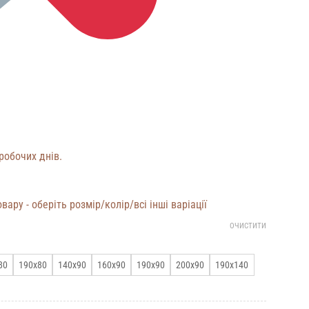
робочих днів.
вару - оберіть розмір/колір/всі інші варіації
ОЧИСТИТИ
80
190х80
140х90
160х90
190х90
200х90
190х140