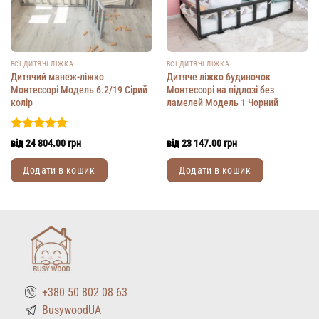
ВСІ ДИТЯЧІ ЛІЖКА
ВСІ ДИТЯЧІ ЛІЖКА
Дитячий манеж-ліжко
Дитяче ліжко будиночок
Монтессорі Модель 6.2/19 Сірий
Монтессорі на підлозі без
колір
ламелей Модель 1 Чорний
Оцінено в
від
24 804.00
грн
від
23 147.00
грн
5.00
з 5
Додати в кошик
Додати в кошик
Цей
Цей
товар
товар
має
має
кілька
кілька
варіантів.
варіантів.
Параметри
Параметри
можна
можна
+380 50 802 08 63
вибрати
вибрати
на
на
BusywoodUA