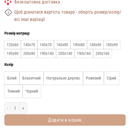
Безкоштовна доставка.
Щоб дізнатися вартість товару - оберіть розмір/колір/
всі інші варіації
Розмір матрацу
120х60
140х70
160х70
160х80
190х80
140х90
160х90
190х90
200х90
190х140
200х140
190х160
200х160
Колір
Білий
Блакитний
Натуральне дерево
Рожевий
Сірий
Темний
Чорний
Дитячий дерев’яний манеж-ліжечко Монтессорі на підлозі без ламе
Додати в кошик