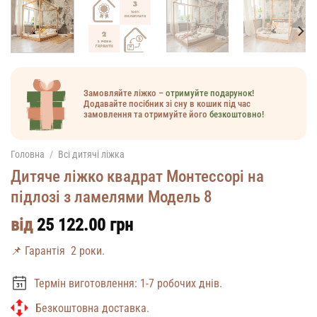
Замовляйте ліжко –
отримуйте подарунок!
Додавайте посібник зі сну в кошик під час
замовлення та отримуйте його
безкоштовно!
Головна
/
Всі дитячі ліжка
Дитяче ліжко квадрат Монтессорі на
підлозі з ламелями Модель 8
від
25 122.00
грн
📌 Гарантія 2 роки.
Термін виготовлення: 1-7 робочих днів.
Безкоштовна доставка.