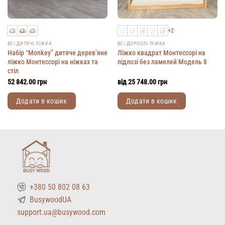
+2
ВСІ ДИТЯЧІ ЛІЖКА
ВСІ ДОРОСЛІ ЛІЖКА
Набір “Monkey” дитяче дерев’яне
Ліжко квадрат Монтессорі на
ліжко Монтессорі на ніжках та
підлозі без ламелей Модель 8
стіл
52 842.00
грн
від
25 748.00
грн
Додати в кошик
Додати в кошик
Цей
Цей
товар
товар
має
має
кілька
кілька
варіантів.
варіантів.
Параметри
Параметри
можна
можна
+380 50 802 08 63
вибрати
вибрати
на
на
BusywoodUA
сторінці
сторінці
support.ua@busywood.com
товару
товару