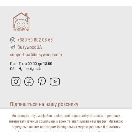
товар
товар
має
має
кілька
кілька
варіантів.
варіантів.
Параметри
Параметри
можна
можна
+380 50 802 08 63
вибрати
вибрати
на
на
BusywoodUA
сторінці
сторінці
support.ua@busywood.com
товару
товару
Пн – Пт: з 09:00 до 18:00
Сб – Нд: вихідний
Підпишіться на нашу розсилку
Ми використовуємо файли cookie, щоб персоналізувати вміст і рекламу,
інтегрувати функції соціальних мереж та аналізувати наш трафік. Ми також
передаємо нашим партнерам із соціальних мереж, реклами й аналітики