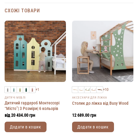
СХОЖІ ТОВАРИ
+1
+10
ДИТЯЧІ МЕБЛІ
АКСЕСУАРИ ДЛЯ ЛІЖКА
Дитячий гардероб Монтессорі
Столик до ліжка від Busy Wood
“Місто”| 3 Розміри| 6 кольорів
від
20 434.00
грн
12 689.00
грн
Додати в кошик
Додати в кошик
Цей
Цей