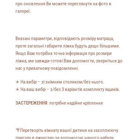
про оновлення Ви можете переглянути на фото в
галереї.
Вказані параметри, відповідають розміру матраца,
проте загальні габарити ліжка будуть дещо більшими.
Якщо Вам потрібна точна інформація про розміри
ліжка, ми завжди готові Вам допомогти, зверніться до
нас у приватному повідомленні.
✭ На вибір – зі знімним столиком/без нього.
✭ На ваш вибір – з/без 3 варіантів комплекту ящиків.
ЗАСТЕРЕЖЕННЯ
: потрібне надійне кріплення
🌴Перетворіть кімнату вашої дитини на захоплюючу
пригоду в джунглях за допомогою нашого набору.