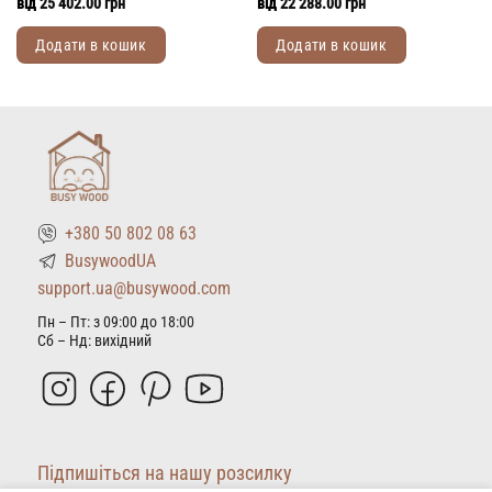
від
25 402.00
грн
від
22 288.00
грн
Додати в кошик
Додати в кошик
Цей
Цей
товар
товар
має
має
кілька
кілька
варіантів.
варіантів.
Параметри
Параметри
можна
можна
+380 50 802 08 63
вибрати
вибрати
на
на
BusywoodUA
сторінці
сторінці
support.ua@busywood.com
товару
товару
Пн – Пт: з 09:00 до 18:00
Сб – Нд: вихідний
Підпишіться на нашу розсилку