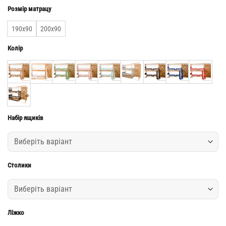
Розмір матрацу
190х90
200х90
Колір
Набір ящиків
Столики
Ліжко