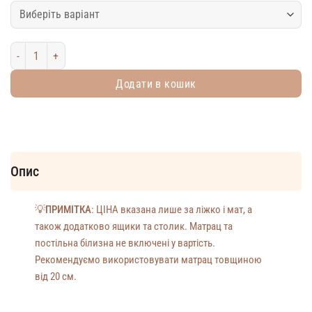
Двоярусне ліжко Монтессорі "Джунглі" з ящиками та столом кількі
Додати в кошик
Опис
💡ПРИМІТКА
: ЦІНА вказана лише за ліжко і мат, а
також додатково ящики та столик. Матрац та
постільна білизна не включені у вартість.
Рекомендуємо використовувати матрац товщиною
від 20 см.