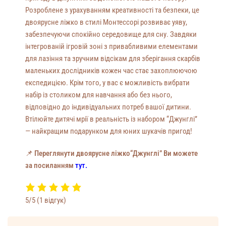
Розроблене з урахуванням креативності та безпеки, це
двоярусне ліжко в стилі Монтессорі розвиває уяву,
забезпечуючи спокійно середовище для сну. Завдяки
інтегрованій ігровій зоні з привабливими елементами
для лазіння та зручним відсікам для зберігання скарбів
маленьких дослідників кожен час стає захоплюючою
експедицією. Крім того, у вас є можливість вибрати
набір із столиком для навчання або без нього,
відповідно до індивідуальних потреб вашої дитини.
Втілюйте дитячі мрії в реальність із набором “Джунглі”
— найкращим подарунком для юних шукачів пригод!
📌
Переглянути двоярусне ліжко“Джунглі” Ви можете
за посиланням
тут.
5/5
(1 відгук)