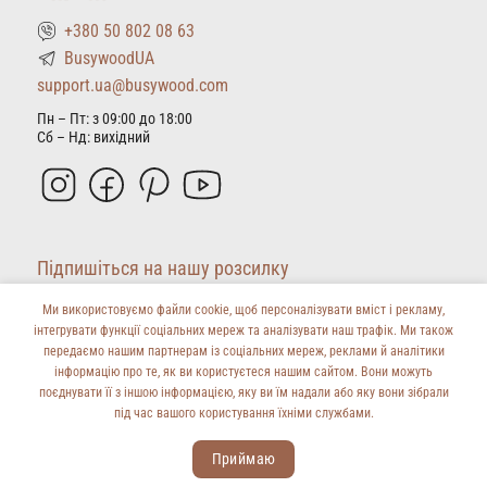
можна
можна
+380 50 802 08 63
вибрати
вибрати
на
на
BusywoodUA
сторінці
сторінці
support.ua@busywood.com
товару
товару
Пн – Пт: з 09:00 до 18:00
Сб – Нд: вихідний
Підпишіться на нашу розсилку
Ми використовуємо файли cookie, щоб персоналізувати вміст і рекламу,
інтегрувати функції соціальних мереж та аналізувати наш трафік. Ми також
передаємо нашим партнерам із соціальних мереж, реклами й аналітики
інформацію про те, як ви користуєтеся нашим сайтом. Вони можуть
поєднувати її з іншою інформацією, яку ви їм надали або яку вони зібрали
під час вашого користування їхніми службами.
1
Натискаючи на кнопку, ви даєте згоду на обробку персональних даних та погоджуєтеся з
політикою конфіденційності.
Приймаю
Copyright 2026 ©
busywood.com
Open