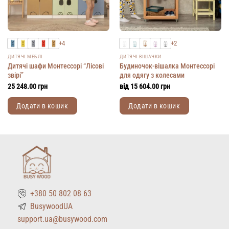
+4
+2
ДИТЯЧІ МЕБЛІ
ДИТЯЧІ ВІШАЧКИ
Дитячі шафи Монтессорі “Лісові
Будиночок-вішалка Монтессорі
звірі”
для одягу з колесами
25 248.00
грн
від
15 604.00
грн
Додати в кошик
Додати в кошик
Цей
Цей
товар
товар
має
має
кілька
кілька
варіантів.
варіантів.
Параметри
Параметри
можна
можна
+380 50 802 08 63
вибрати
вибрати
на
на
BusywoodUA
сторінці
сторінці
support.ua@busywood.com
товару
товару