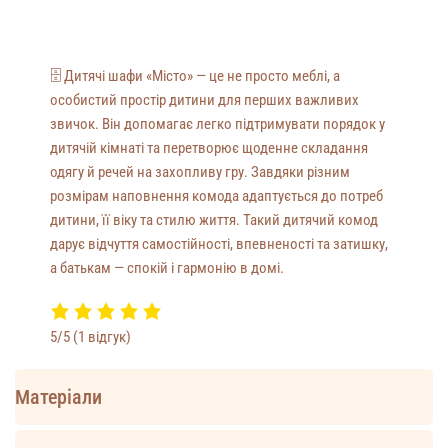
🗄️ Дитячі шафи «Місто» — це не просто меблі, а
особистий простір дитини для перших важливих
звичок. Він допомагає легко підтримувати порядок у
дитячій кімнаті та перетворює щоденне складання
одягу й речей на захопливу гру. Завдяки різним
розмірам наповнення комода адаптується до потреб
дитини, її віку та стилю життя. Такий дитячий комод
дарує відчуття самостійності, впевненості та затишку,
а батькам — спокій і гармонію в домі.
5/5
(1 відгук)
Матеріали