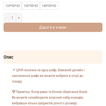
124*50*42
130*50*42
140*50*42
Дитяча шафа Монтессорі "Місто"| 3 Розміри| 6 кольорів кількість
Додати в кошик
Опис
📌
ЦІНА вказана за одну шафу. Бажаний дизайн і
наповнення шафи ви можете вибрати в опції до
товару.
💡
Примітка: Колір рами та блоків зберігання білий.
Ви можете скомбінувати власний набір комодів,
вибравши кілька предметів різного розміру.